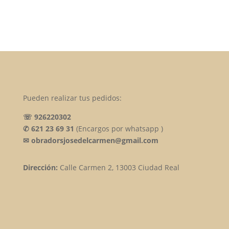
Pueden realizar tus pedidos:
☏ 926220302
✆ 621 23 69 31
(Encargos por whatsapp )
✉ obradorsjosedelcarmen@gmail.com
Dirección:
Calle Carmen 2, 13003 Ciudad Real