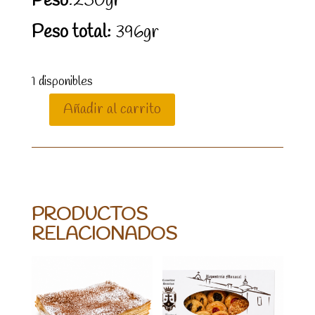
Peso
:250gr
Peso total:
396gr
1 disponibles
Añadir al carrito
CUADRADILLOS
CON
CHOCOLATE
cantidad
PRODUCTOS
RELACIONADOS