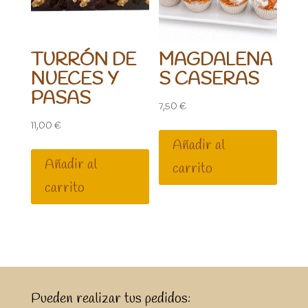
TURRÓN DE
MAGDALENA
NUECES Y
S CASERAS
PASAS
7,50
€
11,00
€
Añadir al
Añadir al
carrito
carrito
Pueden realizar tus pedidos: