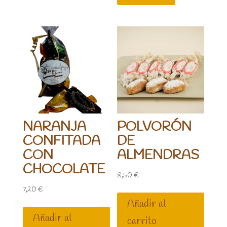
NARANJA
POLVORÓN
CONFITADA
DE
CON
ALMENDRAS
CHOCOLATE
8,50
€
7,20
€
Añadir al
Añadir al
carrito